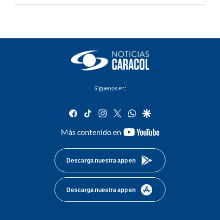
Síguenos en:
facebook
tiktok
instagram
twitter
whatsapp
google
youtube-
Más contenido en
footer
Descarga nuestra app en
Descarga nuestra app en