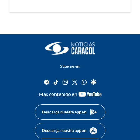
Síguenos en:
facebook
tiktok
instagram
twitter
whatsapp
google
youtube-
Más contenido en
footer
Descarga nuestra app en
Descarga nuestra app en