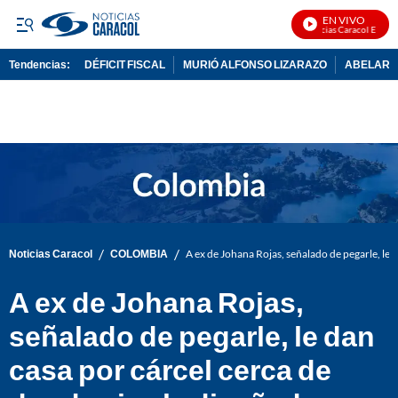
EN VIVO
Noticias Caracol En Vivo
Tendencias:
DÉFICIT FISCAL
MURIÓ ALFONSO LIZARAZO
ABELARDO
PUBLICIDAD
/
/
Noticias Caracol
COLOMBIA
A ex de Johana Rojas, señalado de pegarle, le 
A ex de Johana Rojas,
señalado de pegarle, le dan
casa por cárcel cerca de