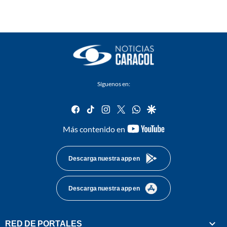
Síguenos en:
facebook
tiktok
instagram
twitter
whatsapp
google
youtube-
Más contenido en
footer
Descarga nuestra app en
Descarga nuestra app en
RED DE PORTALES