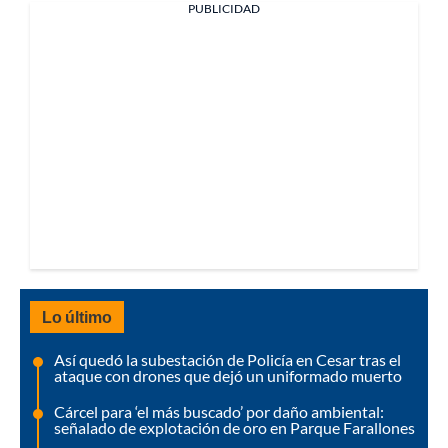
PUBLICIDAD
Lo último
Así quedó la subestación de Policía en Cesar tras el
ataque con drones que dejó un uniformado muerto
Cárcel para ‘el más buscado’ por daño ambiental:
señalado de explotación de oro en Parque Farallones