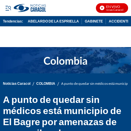
EN VIVO
Noticias Caracol En Vi
Tendencias:
ABELARDO DE LA ESPRIELLA
GABINETE
ACCIDENTE 
PUBLICIDAD
/
/
Noticias Caracol
COLOMBIA
A punto de quedar sin médicos está municipio 
A punto de quedar sin
médicos está municipio de
El Bagre por amenazas de