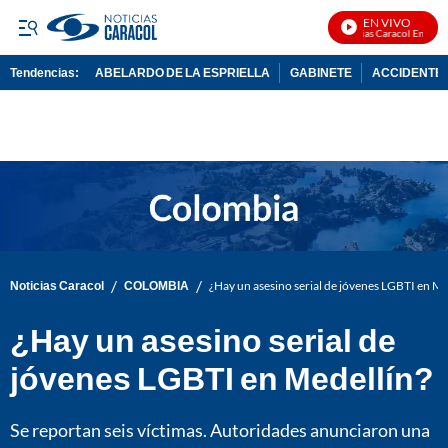
EN VIVO
Noticias Caracol En Vivo
Tendencias:
ABELARDO DE LA ESPRIELLA
GABINETE
ACCIDENTE 
PUBLICIDAD
/
/
Noticias Caracol
COLOMBIA
¿Hay un asesino serial de jóvenes LGBTI en Me
¿Hay un asesino serial de
jóvenes LGBTI en Medellín?
Se reportan seis víctimas. Autoridades anunciaron una