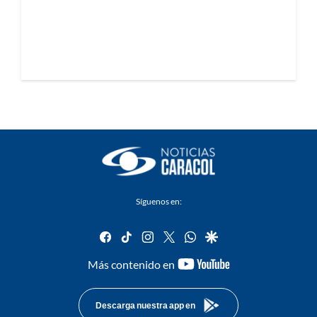
Síguenos en:
facebook
tiktok
instagram
twitter
whatsapp
google
youtube-
Más contenido en
footer
Descarga nuestra app en