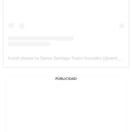
A post shared by Danny Santiago Trejos Gonzalez (@santi_acordeon)
PUBLICIDAD