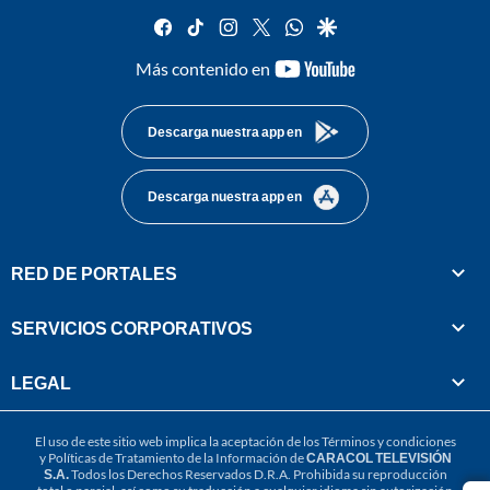
facebook
tiktok
instagram
twitter
whatsapp
google
youtube-
Más contenido en
footer
Descarga nuestra app en
Descarga nuestra app en
RED DE PORTALES
SERVICIOS CORPORATIVOS
LEGAL
El uso de este sitio web implica la aceptación de los
Términos y condiciones
y
Políticas de Tratamiento de la Información
de
CARACOL TELEVISIÓN
S.A.
Todos los Derechos Reservados D.R.A. Prohibida su reproducción