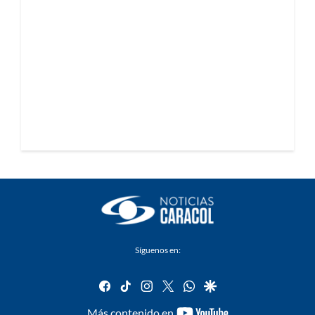
Síguenos en:
facebook
tiktok
instagram
twitter
whatsapp
google
youtube-
Más contenido en