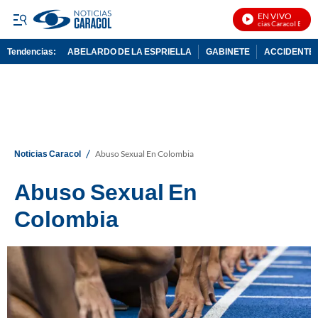
EN VIVO
Noticias Caracol En Vivo
Tendencias:
ABELARDO DE LA ESPRIELLA
GABINETE
ACCIDENTE 
PUBLICIDAD
/
Noticias Caracol
Abuso Sexual En Colombia
Abuso Sexual En
Colombia