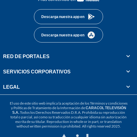
footer
Descarga nuestra app en
Descarga nuestra app en
RED DE PORTALES
SERVICIOS CORPORATIVOS
LEGAL
El uso de este sitio web implica la aceptación de los
Términos y condiciones
y
Políticas de Tratamiento de la Información
de
CARACOL TELEVISIÓN
S.A.
Todos los Derechos Reservados D.R.A. Prohibida su reproducción
total o parcial, así como su traducción a cualquier idioma sin autorización
escrita de su titular. Reproduction in whole or in part, or translation
without written permission is prohibited. All rights reserved 2025.