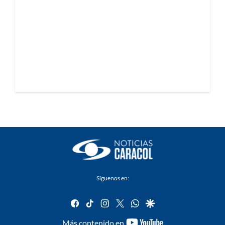
Síguenos en:
facebook
tiktok
instagram
twitter
whatsapp
google
youtube-
Más contenido en