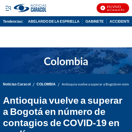
EN VIVO
Noticias Caracol En Vivo
Tendencias:
ABELARDO DE LA ESPRIELLA
GABINETE
ACCIDENTE 
PUBLICIDAD
/
/
Noticias Caracol
COLOMBIA
Antioquia vuelve a superar a Bogotá en núme
Antioquia vuelve a superar
a Bogotá en número de
contagios de COVID-19 en