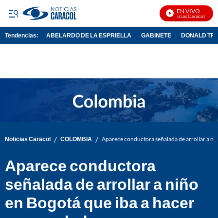
EN VIVO
Noticias Caracol En Vi
Tendencias:
ABELARDO DE LA ESPRIELLA
GABINETE
DONALD TR
PUBLICIDAD
/
/
Noticias Caracol
COLOMBIA
Aparece conductora señalada de arrollar a ni
Aparece conductora
señalada de arrollar a niño
en Bogotá que iba a hacer