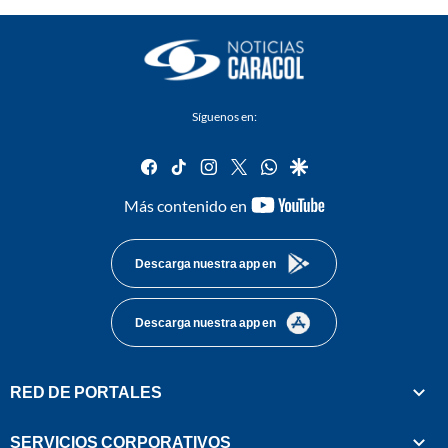
Síguenos en:
facebook
tiktok
instagram
twitter
whatsapp
google
youtube-
Más contenido en
footer
Descarga nuestra app en
Descarga nuestra app en
RED DE PORTALES
SERVICIOS CORPORATIVOS