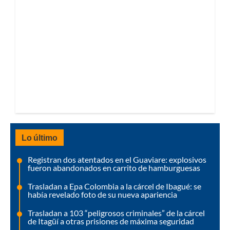
Lo último
Registran dos atentados en el Guaviare: explosivos
fueron abandonados en carrito de hamburguesas
Trasladan a Epa Colombia a la cárcel de Ibagué: se
había revelado foto de su nueva apariencia
Trasladan a 103 “peligrosos criminales” de la cárcel
de Itagüí a otras prisiones de máxima seguridad