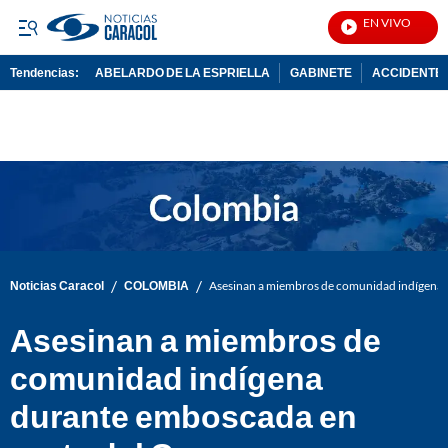
EN VIVO
Not
Tendencias:
ABELARDO DE LA ESPRIELLA
GABINETE
ACCIDENTE 
PUBLICIDAD
/
/
Noticias Caracol
COLOMBIA
Asesinan a miembros de comunidad indígena 
Asesinan a miembros de
comunidad indígena
durante emboscada en