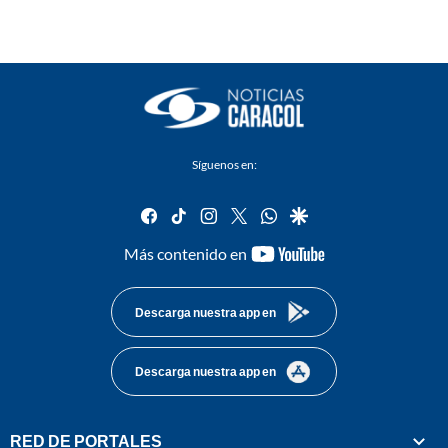
Síguenos en:
facebook
tiktok
instagram
twitter
whatsapp
google
youtube-
Más contenido en
footer
Descarga nuestra app en
Descarga nuestra app en
RED DE PORTALES