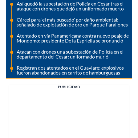
Así quedó la subestación de Policía en Cesar tras el
ataque con drones que dejó un uniformado muerto
Cárcel para ‘el más buscado’ por daño ambiental:
señalado de explotación de oro en Parque Farallones
Atentado en vía Panamericana contra nuevo peaje de
Mondomo; presidente De la Espriella se pronunció
Atacan con drones una subestación de Policía en el
departamento del Cesar: uniformado murió
Registran dos atentados en el Guaviare: explosivos
fueron abandonados en carrito de hamburguesas
PUBLICIDAD