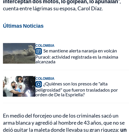
interceptan dos motos, lo golpean, lo apuñalan
”,
cuenta entre lágrimas su esposa, Carol Díaz.
Últimas Noticias
COLOMBIA
Se mantiene alerta naranja en volcán
Puracé: actividad registrada es la máxima
alcanzada
COLOMBIA
¿Quiénes son los presos de "alta
peligrosidad" que fueron trasladados por
orden de De la Espriella?
En medio del forcejeo uno de los criminales sacó un
arma blanca y agredió al hombre de 43 años, que no se
dejó quitar la maleta donde llevaba su gran riqueza:
un