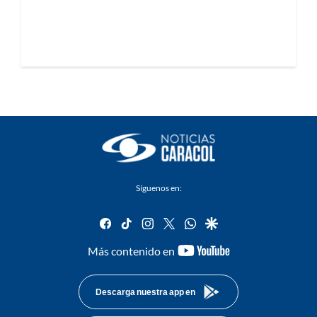
Síguenos en:
facebook
tiktok
instagram
twitter
whatsapp
google
youtube-
Más contenido en
footer
Descarga nuestra app en