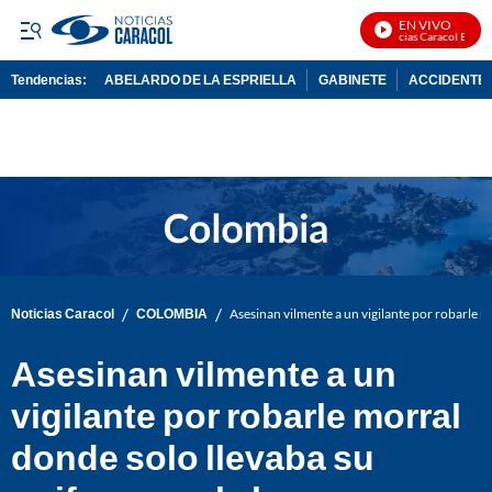
EN VIVO
Noticias Caracol En Vivo
Tendencias:
ABELARDO DE LA ESPRIELLA
GABINETE
ACCIDENTE 
PUBLICIDAD
/
/
Noticias Caracol
COLOMBIA
Asesinan vilmente a un vigilante por robarle 
Asesinan vilmente a un
vigilante por robarle morral
donde solo llevaba su