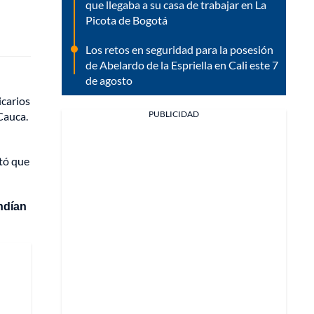
que llegaba a su casa de trabajar en La
Picota de Bogotá
Los retos en seguridad para la posesión
de Abelardo de la Espriella en Cali este 7
de agosto
icarios
PUBLICIDAD
Cauca.
stó que
ndían