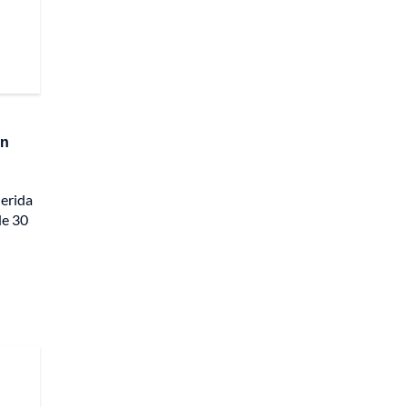
án
erida
e 30