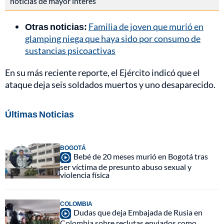
noticias de mayor interés
Otras noticias:
Familia de joven que murió en
glamping niega que haya sido por consumo de
sustancias psicoactivas
En su más reciente reporte, el Ejército indicó que el
ataque deja seis soldados muertos y uno desaparecido.
Últimas Noticias
BOGOTÁ
Bebé de 20 meses murió en Bogotá tras
ser víctima de presunto abuso sexual y
violencia física
COLOMBIA
Dudas que deja Embajada de Rusia en
Colombia sobre reclutas enviados como