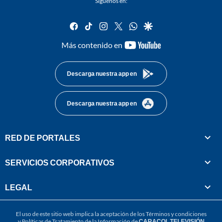
Síguenos en:
facebook
tiktok
instagram
twitter
whatsapp
google
youtube-
Más contenido en
footer
Descarga nuestra app en
Descarga nuestra app en
RED DE PORTALES
SERVICIOS CORPORATIVOS
LEGAL
El uso de este sitio web implica la aceptación de los
Términos y condiciones
y
Políticas de Tratamiento de la Información
de
CARACOL TELEVISIÓN