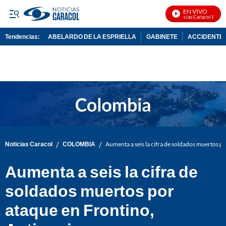
EN VIVO
Noticias Caracol En Viv
Tendencias:
ABELARDO DE LA ESPRIELLA
GABINETE
ACCIDENTE 
PUBLICIDAD
/
/
Noticias Caracol
COLOMBIA
Aumenta a seis la cifra de soldados muertos p
Aumenta a seis la cifra de
soldados muertos por
ataque en Frontino,