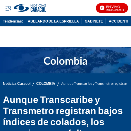
EN VIVO
Noticias Caracol En Viv
Tendencias:
ABELARDO DE LA ESPRIELLA
GABINETE
ACCIDENTE 
PUBLICIDAD
/
/
Noticias Caracol
COLOMBIA
Aunque Transcaribe y Transmetro registran baj
Aunque Transcaribe y
Transmetro registran bajos
índices de colados, los