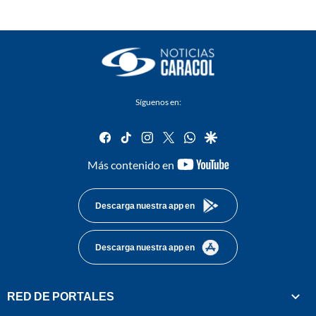
Síguenos en:
facebook
tiktok
instagram
twitter
whatsapp
google
youtube-
Más contenido en
footer
Descarga nuestra app en
Descarga nuestra app en
RED DE PORTALES