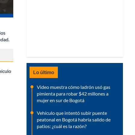
ios
udad.
hículo
Lo último
Video muestra cómo ladrón usó gas
pimienta para robar $42 millones a
mujer en sur de Bogotá
Vehículo que intentó subir puente
peatonal en Bogotá habría salido de
patios: ¿cuál es la razón?