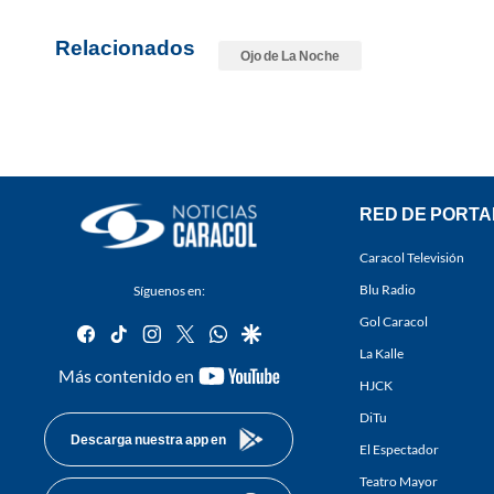
Relacionados
Ojo de La Noche
RED DE PORTA
Caracol Televisión
Blu Radio
Síguenos en:
Gol Caracol
facebook
tiktok
instagram
twitter
whatsapp
google
La Kalle
youtube-
Más contenido en
HJCK
footer
DiTu
Descarga nuestra app en
El Espectador
Teatro Mayor