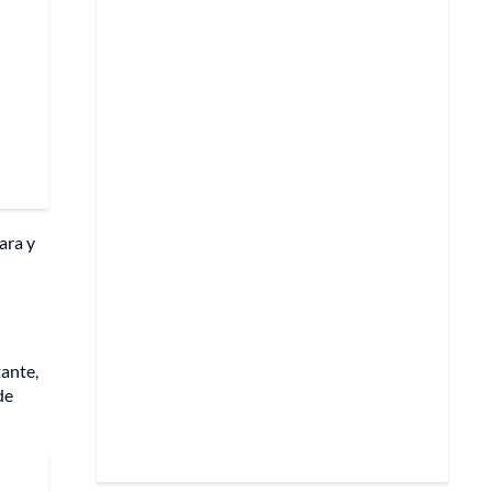
ara y
tante,
de