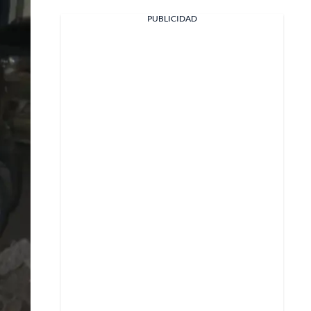
PUBLICIDAD
Facebook
X
Whatsapp
Copiar enlace
Telegram
LinkedIn