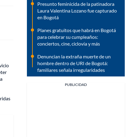
Presunto feminicida de la patinadora
Laura Valentina Lozano fue capturado
en Bogotá
Planes gratuitos que habrá en Bogotá
para celebrar su cumpleaños:
conciertos, cine, ciclovía y más
Denuncian la extraña muerte de un
hombre dentro de URI de Bogotá:
vicio
familiares señala irregularidades
eter
 a
PUBLICIDAD
eridas