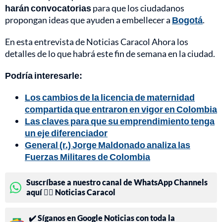
harán convocatorias
para que los ciudadanos
propongan ideas que ayuden a embellecer a
Bogotá
.
En esta entrevista de Noticias Caracol Ahora los
detalles de lo que habrá este fin de semana en la ciudad.
Podría interesarle:
Los cambios de la licencia de maternidad
compartida que entraron en vigor en Colombia
Las claves para que su emprendimiento tenga
un eje diferenciador
General (r.) Jorge Maldonado analiza las
Fuerzas Militares de Colombia
Suscríbase a nuestro canal de WhatsApp Channels
aquí 👉🏻 Noticias Caracol
✔️ Síganos en Google Noticias con toda la