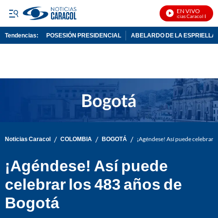
EN VIVO
Noticias Caracol En Viv
Tendencias:
POSESIÓN PRESIDENCIAL
ABELARDO DE LA ESPRIELLA
PUBLICIDAD
/
/
/
Noticias Caracol
COLOMBIA
BOGOTÁ
¡Agéndese! Así puede celebrar l
¡Agéndese! Así puede
celebrar los 483 años de
Bogotá