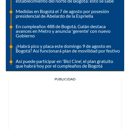
establecimiento del norte de Bogotá: esto se sabe
Medidas en Bogotá el 7 de agosto por posesión
presidencial de Abelardo de la Espriella
En cumpleaños 488 de Bogotá, Galán destaca
avances en Metro y anuncia 'gerente' con nuevo
Gobierno
¿Habrá pico y placa este domingo 9 de agosto en
Bogotá? Así funcionará plan de movilidad por festivo
Así puede participar en 'Bici Cine', el plan gratuito
que habrá hoy por el cumpleaños de Bogotá
PUBLICIDAD