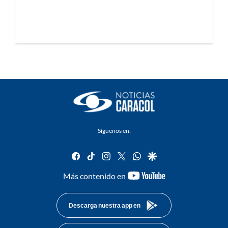
Síguenos en:
facebook
tiktok
instagram
twitter
whatsapp
google
youtube-
Más contenido en
footer
Descarga nuestra app en