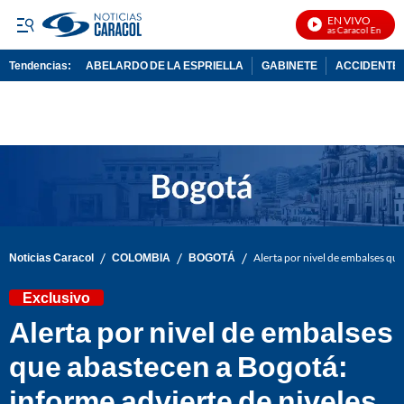
EN VIVO
Noticias Caracol En Vivo
Tendencias:
ABELARDO DE LA ESPRIELLA
GABINETE
ACCIDENTE 
PUBLICIDAD
/
/
/
Noticias Caracol
COLOMBIA
BOGOTÁ
Alerta por nivel de embalses que
Exclusivo
Alerta por nivel de embalses
que abastecen a Bogotá:
informe advierte de niveles