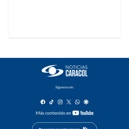
Síguenos en:
facebook
tiktok
instagram
twitter
whatsapp
google
youtube-
Más contenido en
footer