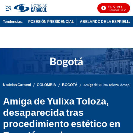
EN VIVO
Noticias Caracol En Vivo
Tendencias:
POSESIÓN PRESIDENCIAL
ABELARDO DE LA ESPRIELLA
PUBLICIDAD
/
/
/
Noticias Caracol
COLOMBIA
BOGOTÁ
Amiga de Yulixa Toloza, desapar
Amiga de Yulixa Toloza,
desaparecida tras
procedimiento estético en