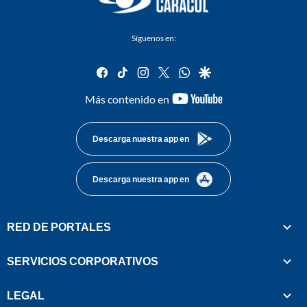
Síguenos en:
facebook
tiktok
instagram
twitter
whatsapp
google
youtube-
Más contenido en
footer
Descarga nuestra app en
Descarga nuestra app en
RED DE PORTALES
SERVICIOS CORPORATIVOS
LEGAL