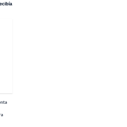
ecibía
enta
ra