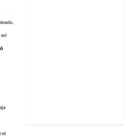
pleado.
 así
ió
aja
 el