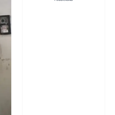
Facebook
X
Whatsapp
Copiar enlace
Telegram
LinkedIn