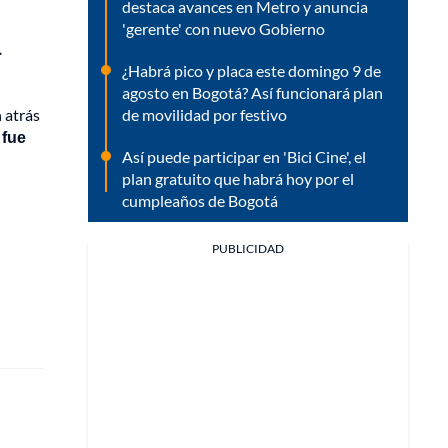
destaca avances en Metro y anuncia
'gerente' con nuevo Gobierno
a
¿Habrá pico y placa este domingo 9 de
agosto en Bogotá? Así funcionará plan
de movilidad por festivo
 atrás
 fue
Así puede participar en 'Bici Cine', el
plan gratuito que habrá hoy por el
cumpleaños de Bogotá
PUBLICIDAD