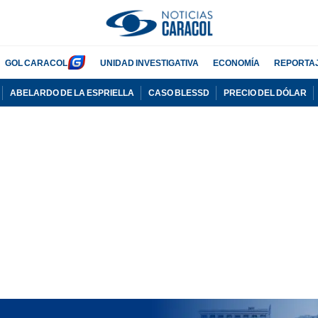
GOL CARACOL
UNIDAD INVESTIGATIVA
ECONOMÍA
REPORTA
ABELARDO DE LA ESPRIELLA
CASO BLESSD
PRECIO DEL DÓLAR
PUBLICIDAD