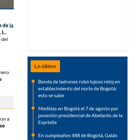
n de
la
 L.
 del
Lo último
rmero
o
Banda de ladrones robó lujoso reloj en
establecimiento del norte de Bogotá:
esto se sabe
Medidas en Bogotá el 7 de agosto por
posesión presidencial de Abelardo de la
ron a
Espriella
se
En cumpleaños 488 de Bogotá, Galán