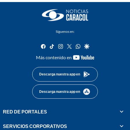
Síguenos en:
facebook
tiktok
instagram
twitter
whatsapp
google
youtube-
Más contenido en
footer
Descarga nuestra app en
Descarga nuestra app en
RED DE PORTALES
SERVICIOS CORPORATIVOS