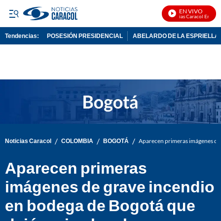
EN VIVO
Noticias Caracol En Vivo
Tendencias:
POSESIÓN PRESIDENCIAL
ABELARDO DE LA ESPRIELLA
PUBLICIDAD
/
/
/
Noticias Caracol
COLOMBIA
BOGOTÁ
Aparecen primeras imágenes de 
Aparecen primeras
imágenes de grave incendio
en bodega de Bogotá que