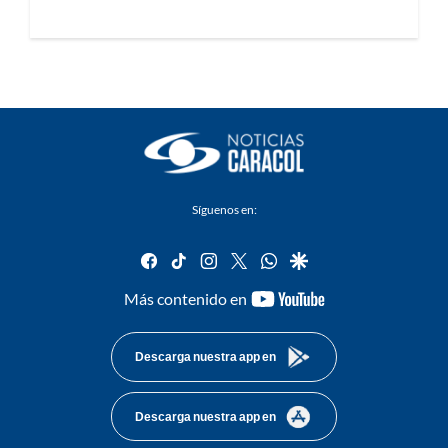
Síguenos en:
facebook
tiktok
instagram
twitter
whatsapp
google
youtube-
Más contenido en
footer
Descarga nuestra app en
Descarga nuestra app en