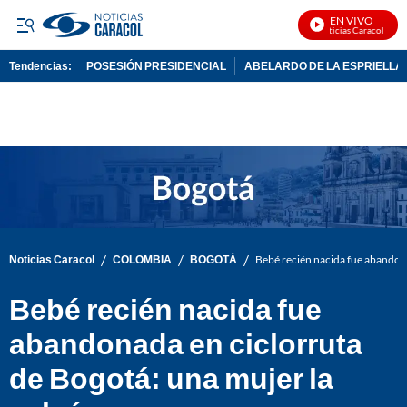
EN VIVO
Noticias Caracol En Vi
Tendencias:
POSESIÓN PRESIDENCIAL
ABELARDO DE LA ESPRIELLA
PUBLICIDAD
/
/
/
Noticias Caracol
COLOMBIA
BOGOTÁ
Bebé recién nacida fue abandona
Bebé recién nacida fue
abandonada en ciclorruta
de Bogotá: una mujer la