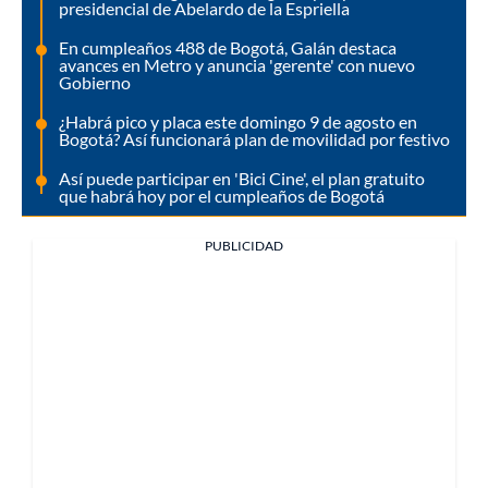
presidencial de Abelardo de la Espriella
En cumpleaños 488 de Bogotá, Galán destaca
avances en Metro y anuncia 'gerente' con nuevo
Gobierno
¿Habrá pico y placa este domingo 9 de agosto en
Bogotá? Así funcionará plan de movilidad por festivo
Así puede participar en 'Bici Cine', el plan gratuito
que habrá hoy por el cumpleaños de Bogotá
PUBLICIDAD