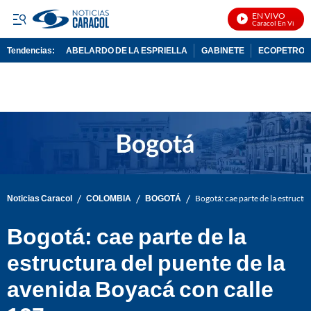
EN VIVO
Noticias Caracol En Vivo
Tendencias:
ABELARDO DE LA ESPRIELLA
GABINETE
ECOPETROL
PUBLICIDAD
/
/
/
Noticias Caracol
COLOMBIA
BOGOTÁ
Bogotá: cae parte de la estructu
Bogotá: cae parte de la
estructura del puente de la
avenida Boyacá con calle