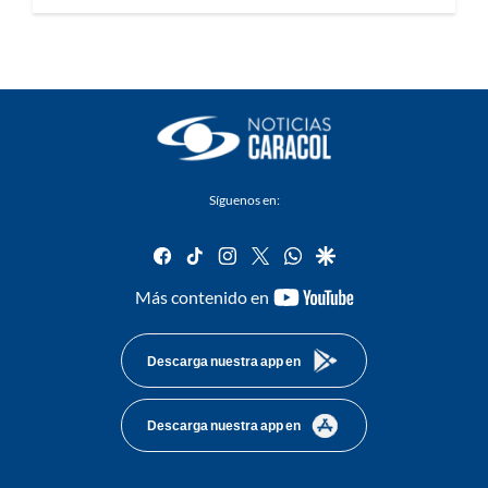
Síguenos en:
facebook
tiktok
instagram
twitter
whatsapp
google
youtube-
Más contenido en
footer
Descarga nuestra app en
Descarga nuestra app en