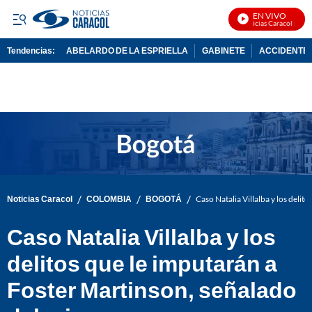
EN VIVO
Noticias Caracol En Viv
Tendencias:
ABELARDO DE LA ESPRIELLA
GABINETE
ACCIDENTE 
PUBLICIDAD
/
/
/
Noticias Caracol
COLOMBIA
BOGOTÁ
Caso Natalia Villalba y los deli
Caso Natalia Villalba y los
delitos que le imputarán a
Foster Martinson, señalado