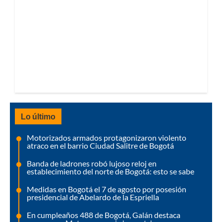
Lo último
Motorizados armados protagonizaron violento
atraco en el barrio Ciudad Salitre de Bogotá
Banda de ladrones robó lujoso reloj en
establecimiento del norte de Bogotá: esto se sabe
Medidas en Bogotá el 7 de agosto por posesión
presidencial de Abelardo de la Espriella
En cumpleaños 488 de Bogotá, Galán destaca