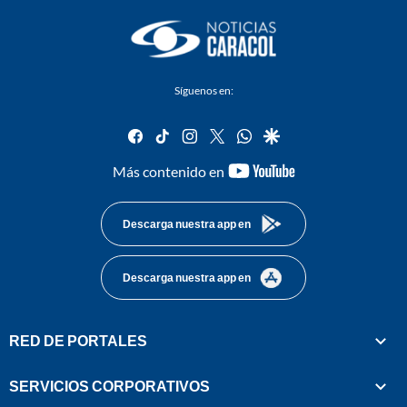
Síguenos en:
facebook
tiktok
instagram
twitter
whatsapp
google
youtube-
Más contenido en
footer
Descarga nuestra app en
Descarga nuestra app en
RED DE PORTALES
SERVICIOS CORPORATIVOS