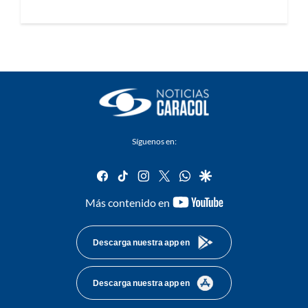
Síguenos en:
facebook
tiktok
instagram
twitter
whatsapp
google
youtube-
Más contenido en
footer
Descarga nuestra app en
Descarga nuestra app en