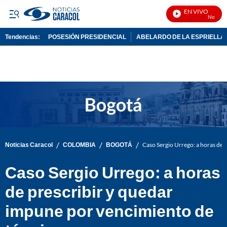
EN VIVO
Noticias 
Tendencias:
POSESIÓN PRESIDENCIAL
ABELARDO DE LA ESPRIELLA
PUBLICIDAD
/
/
/
Noticias Caracol
COLOMBIA
BOGOTÁ
Caso Sergio Urrego: a horas de 
Caso Sergio Urrego: a horas
de prescribir y quedar
impune por vencimiento de