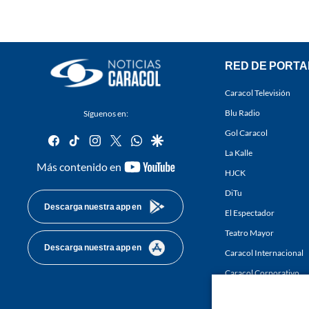
RED DE PORTA
Caracol Televisión
Blu Radio
Síguenos en:
Gol Caracol
facebook
tiktok
instagram
twitter
whatsapp
google
La Kalle
youtube-
Más contenido en
HJCK
footer
DiTu
Descarga nuestra app en
El Espectador
Teatro Mayor
Descarga nuestra app en
Caracol Internacional
Caracol Corporativo
Caracol Next