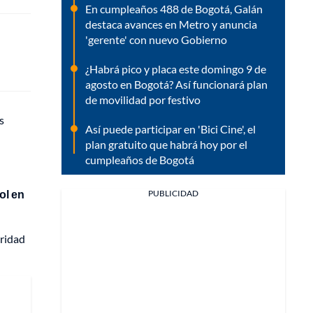
En cumpleaños 488 de Bogotá, Galán
destaca avances en Metro y anuncia
'gerente' con nuevo Gobierno
¿Habrá pico y placa este domingo 9 de
agosto en Bogotá? Así funcionará plan
de movilidad por festivo
s
Así puede participar en 'Bici Cine', el
plan gratuito que habrá hoy por el
cumpleaños de Bogotá
ol en
PUBLICIDAD
uridad