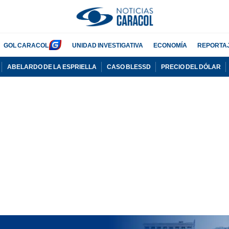
GOL CARACOL
UNIDAD INVESTIGATIVA
ECONOMÍA
REPORTA
ABELARDO DE LA ESPRIELLA
CASO BLESSD
PRECIO DEL DÓLAR
PUBLICIDAD