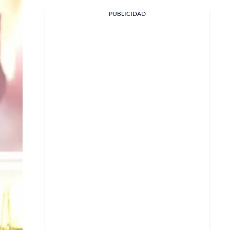
PUBLICIDAD
Facebook
X
Whatsapp
Copiar enlace
Telegram
LinkedIn