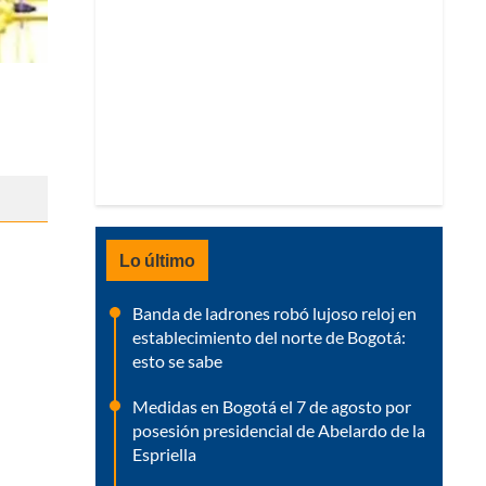
Lo último
Banda de ladrones robó lujoso reloj en
establecimiento del norte de Bogotá:
esto se sabe
Medidas en Bogotá el 7 de agosto por
posesión presidencial de Abelardo de la
Espriella