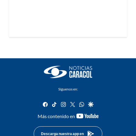
Síguenos en:
facebook
tiktok
instagram
twitter
whatsapp
google
youtube-
Más contenido en
footer
Descarga nuestra app en