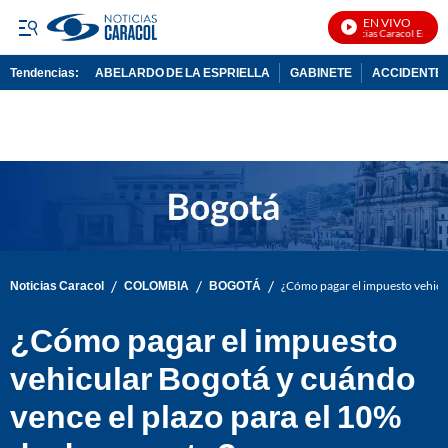
EN VIVO
Noticias Caracol En Vivo
Tendencias:
ABELARDO DE LA ESPRIELLA
GABINETE
ACCIDENTE 
PUBLICIDAD
/
/
/
Noticias Caracol
COLOMBIA
BOGOTÁ
¿Cómo pagar el impuesto vehicu
¿Cómo pagar el impuesto
vehicular Bogotá y cuándo
vence el plazo para el 10%