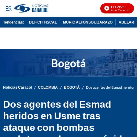
EN VIVO
Noticias Caracol En Viv
Tendencias:
DÉFICIT FISCAL
MURIÓ ALFONSO LIZARAZO
ABELARDO
PUBLICIDAD
/
/
/
Noticias Caracol
COLOMBIA
BOGOTÁ
Dos agentes del Esmad heridos e
Dos agentes del Esmad
heridos en Usme tras
ataque con bombas