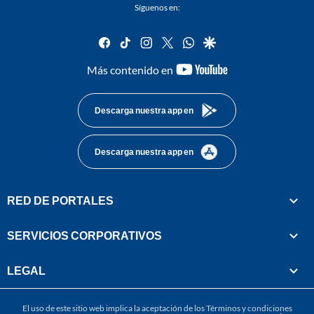
Síguenos en:
facebook
tiktok
instagram
twitter
whatsapp
google
youtube-
Más contenido en
footer
Descarga nuestra app en
Descarga nuestra app en
RED DE PORTALES
SERVICIOS CORPORATIVOS
LEGAL
El uso de este sitio web implica la aceptación de los
Términos y condiciones