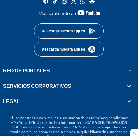
facebook
tiktok
instagram
twitter
whatsapp
google
youtube-
Más contenido en
footer
Descarga nuestra app en
Descarga nuestra app en
RED DE PORTALES
SERVICIOS CORPORATIVOS
LEGAL
El uso de este sitio web implica la aceptación de los
Términos y condiciones
y
Políticas de Tratamiento de la Información
de
CARACOL TELEVISIÓN
S.A.
Todos los Derechos Reservados D.R.A. Prohibida su reproducción
total o parcial, así como su traducción a cualquier idioma sin autorización
cl
escrita de su titular. Reproduction in whole or in part, or translation