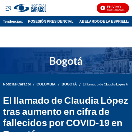
EN VIVO
Noticias Caracol En Vivo
Tendencias:
POSESIÓN PRESIDENCIAL
ABELARDO DE LA ESPRIELLA
PUBLICIDAD
/
/
/
Noticias Caracol
COLOMBIA
BOGOTÁ
El llamado de Claudia López tra
El llamado de Claudia López
tras aumento en cifra de
fallecidos por COVID-19 en