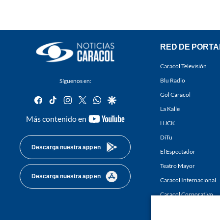
RED DE PORTA
Caracol Televisión
Blu Radio
Síguenos en:
Gol Caracol
facebook
tiktok
instagram
twitter
whatsapp
google
La Kalle
youtube-
Más contenido en
HJCK
footer
DiTu
Descarga nuestra app en
El Espectador
Teatro Mayor
Descarga nuestra app en
Caracol Internacional
Caracol Corporativo
Caracol Next