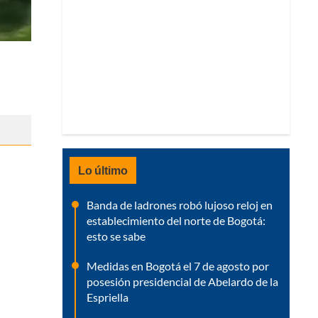
Lo último
Banda de ladrones robó lujoso reloj en
establecimiento del norte de Bogotá:
esto se sabe
Medidas en Bogotá el 7 de agosto por
posesión presidencial de Abelardo de la
Espriella