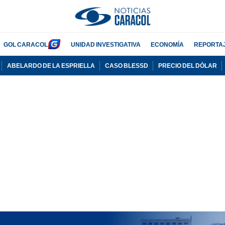
GOL CARACOL
UNIDAD INVESTIGATIVA
ECONOMÍA
REPORTA
ABELARDO DE LA ESPRIELLA
CASO BLESSD
PRECIO DEL DÓLAR
PUBLICIDAD