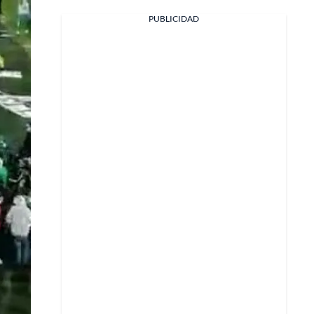
PUBLICIDAD
Facebook
X
Whatsapp
Copiar enlace
Telegram
LinkedIn