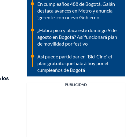
En cumpleaños 488 de Bogotá, Galán
destaca avances en Metro y anuncia
'gerente' con nuevo Gobierno
¿Habrá pico y placa este domingo 9 de
agosto en Bogotá? Así funcionará plan
de movilidad por festivo
Así puede participar en 'Bici Cine', el
plan gratuito que habrá hoy por el
cumpleaños de Bogotá
 los
PUBLICIDAD