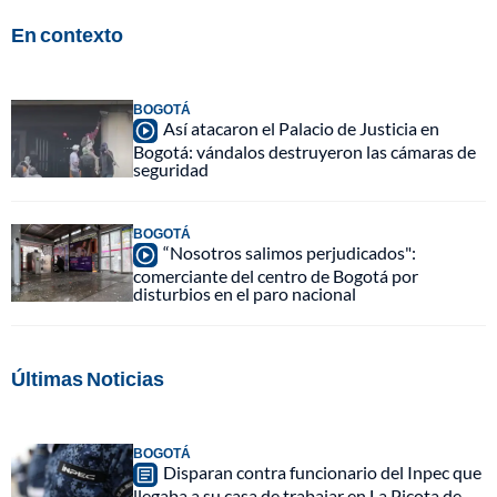
En contexto
BOGOTÁ
Así atacaron el Palacio de Justicia en
Bogotá: vándalos destruyeron las cámaras de
seguridad
BOGOTÁ
“Nosotros salimos perjudicados":
comerciante del centro de Bogotá por
disturbios en el paro nacional
Últimas Noticias
BOGOTÁ
Disparan contra funcionario del Inpec que
llegaba a su casa de trabajar en La Picota de