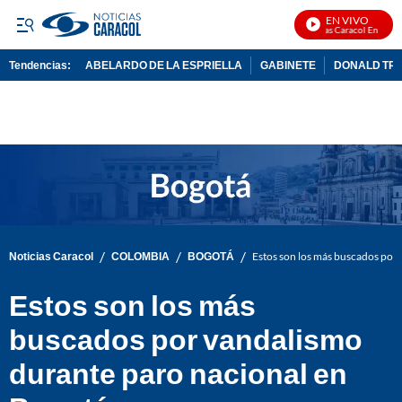
EN VIVO
Noticias Caracol En Vivo
Tendencias:
ABELARDO DE LA ESPRIELLA
GABINETE
DONALD TR
PUBLICIDAD
/
/
/
Noticias Caracol
COLOMBIA
BOGOTÁ
Estos son los más buscados por
Estos son los más
buscados por vandalismo
durante paro nacional en