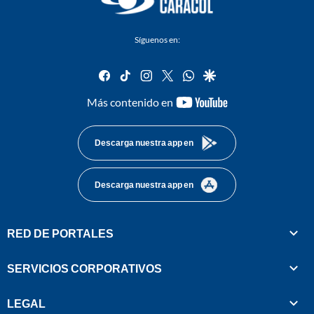
Síguenos en:
facebook
tiktok
instagram
twitter
whatsapp
google
youtube-
Más contenido en
footer
Descarga nuestra app en
Descarga nuestra app en
RED DE PORTALES
SERVICIOS CORPORATIVOS
LEGAL