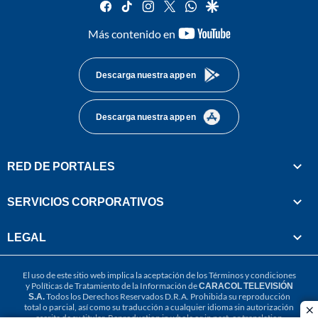
facebook
tiktok
instagram
twitter
whatsapp
google
youtube-
Más contenido en
footer
Descarga nuestra app en
Descarga nuestra app en
RED DE PORTALES
SERVICIOS CORPORATIVOS
LEGAL
El uso de este sitio web implica la aceptación de los
Términos y condiciones
y
Políticas de Tratamiento de la Información
de
CARACOL TELEVISIÓN
S.A.
Todos los Derechos Reservados D.R.A. Prohibida su reproducción
total o parcial, así como su traducción a cualquier idioma sin autorización
cl
escrita de su titular. Reproduction in whole or in part, or translation