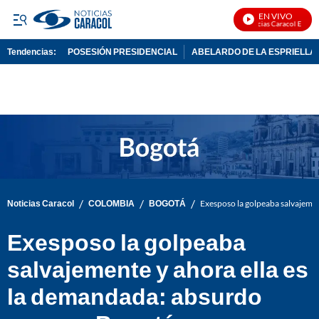
EN VIVO
Noticias Caracol En Vivo
Tendencias:
POSESIÓN PRESIDENCIAL
ABELARDO DE LA ESPRIELLA
PUBLICIDAD
/
/
/
Noticias Caracol
COLOMBIA
BOGOTÁ
Exesposo la golpeaba salvajemen
Exesposo la golpeaba
salvajemente y ahora ella es
la demandada: absurdo