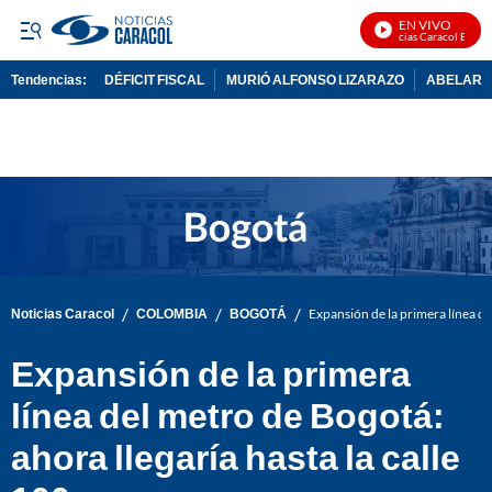
EN VIVO
Noticias Caracol En Vivo
Tendencias:
DÉFICIT FISCAL
MURIÓ ALFONSO LIZARAZO
ABELARDO
PUBLICIDAD
/
/
/
Noticias Caracol
COLOMBIA
BOGOTÁ
Expansión de la primera línea del
Expansión de la primera
línea del metro de Bogotá:
ahora llegaría hasta la calle