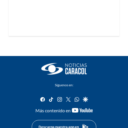
Síguenos en:
facebook
tiktok
instagram
twitter
whatsapp
google
youtube-
Más contenido en
footer
Descarga nuestra app en