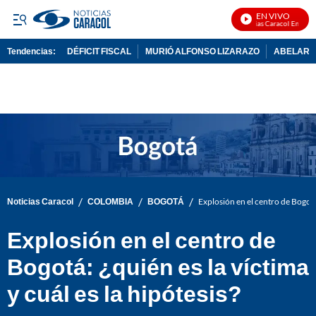
EN VIVO
Noticias Caracol En Vivo
Tendencias:
DÉFICIT FISCAL
MURIÓ ALFONSO LIZARAZO
ABELARDO
PUBLICIDAD
/
/
/
Noticias Caracol
COLOMBIA
BOGOTÁ
Explosión en el centro de Bogotá:
Explosión en el centro de
Bogotá: ¿quién es la víctima
y cuál es la hipótesis?