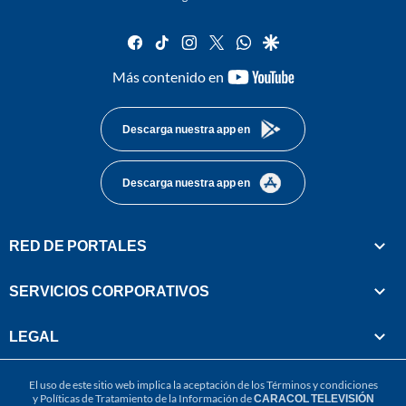
facebook
tiktok
instagram
twitter
whatsapp
google
youtube-
Más contenido en
footer
Descarga nuestra app en
Descarga nuestra app en
RED DE PORTALES
SERVICIOS CORPORATIVOS
LEGAL
El uso de este sitio web implica la aceptación de los
Términos y condiciones
y
Políticas de Tratamiento de la Información
de
CARACOL TELEVISIÓN