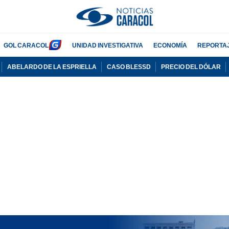
GOL CARACOL
UNIDAD INVESTIGATIVA
ECONOMÍA
REPORTA
ABELARDO DE LA ESPRIELLA
CASO BLESSD
PRECIO DEL DÓLAR
PUBLICIDAD