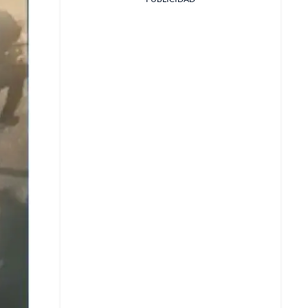
Facebook
X
Whatsapp
Copiar enlace
Telegram
LinkedIn