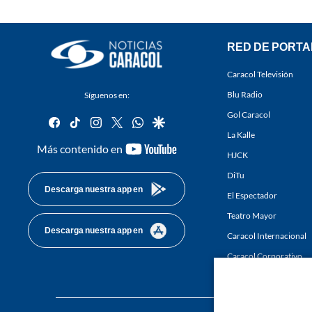
RED DE PORTA
Caracol Televisión
Blu Radio
Síguenos en:
Gol Caracol
facebook
tiktok
instagram
twitter
whatsapp
google
La Kalle
youtube-
Más contenido en
HJCK
footer
DiTu
Descarga nuestra app en
El Espectador
Teatro Mayor
Descarga nuestra app en
Caracol Internacional
Caracol Corporativo
Caracol Next