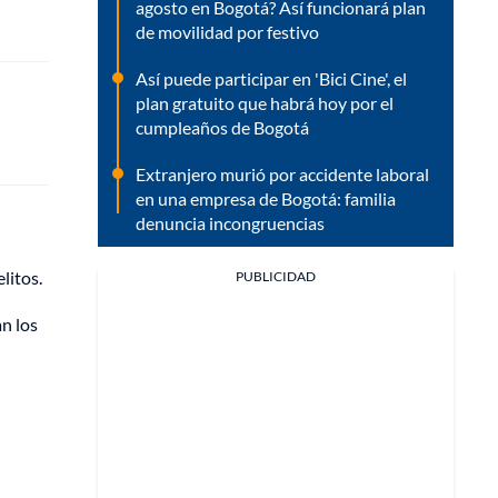
agosto en Bogotá? Así funcionará plan
de movilidad por festivo
Así puede participar en 'Bici Cine', el
plan gratuito que habrá hoy por el
cumpleaños de Bogotá
Extranjero murió por accidente laboral
en una empresa de Bogotá: familia
denuncia incongruencias
litos.
PUBLICIDAD
an los