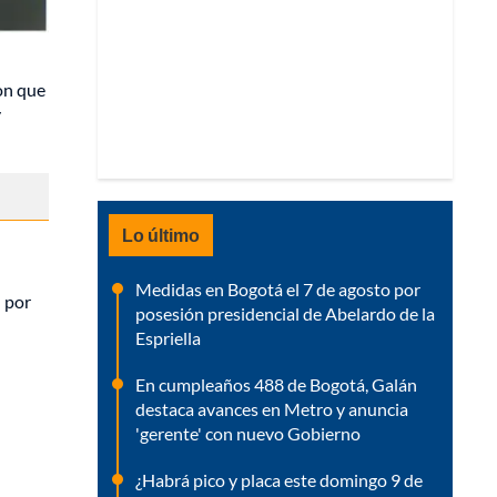
on que
y
Lo último
Medidas en Bogotá el 7 de agosto por
 por
posesión presidencial de Abelardo de la
Espriella
En cumpleaños 488 de Bogotá, Galán
destaca avances en Metro y anuncia
'gerente' con nuevo Gobierno
¿Habrá pico y placa este domingo 9 de