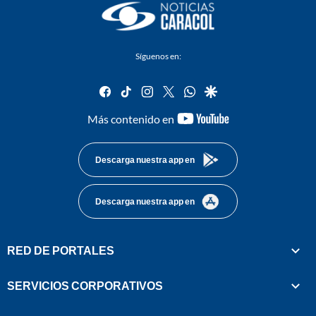
Síguenos en:
facebook
tiktok
instagram
twitter
whatsapp
google
youtube-
Más contenido en
footer
Descarga nuestra app en
Descarga nuestra app en
RED DE PORTALES
SERVICIOS CORPORATIVOS