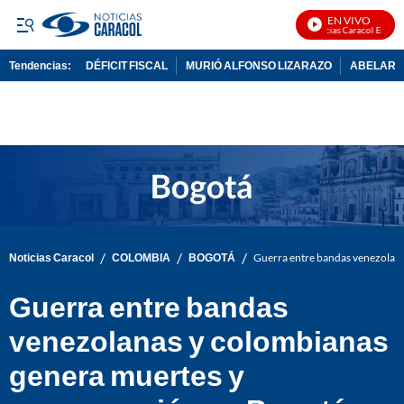
EN VIVO
Noticias Caracol En Vivo
Tendencias:
DÉFICIT FISCAL
MURIÓ ALFONSO LIZARAZO
ABELARDO
PUBLICIDAD
/
/
/
Noticias Caracol
COLOMBIA
BOGOTÁ
Guerra entre bandas venezolan
Guerra entre bandas
venezolanas y colombianas
genera muertes y