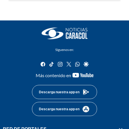
Síguenos en:
facebook
tiktok
instagram
twitter
whatsapp
google
youtube-
Más contenido en
footer
Descarga nuestra app en
Descarga nuestra app en
RED DE PORTALES