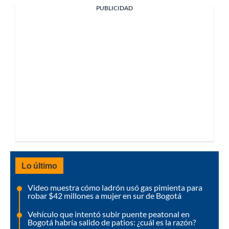
PUBLICIDAD
Lo último
Video muestra cómo ladrón usó gas pimienta para
robar $42 millones a mujer en sur de Bogotá
Vehículo que intentó subir puente peatonal en
Bogotá habría salido de patios: ¿cuál es la razón?