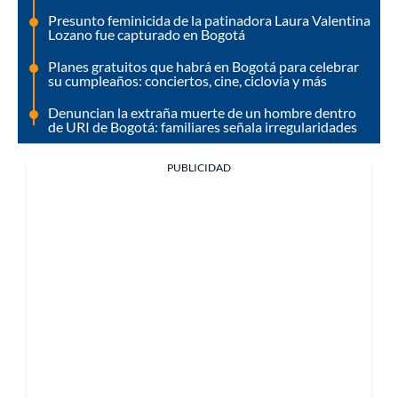
Presunto feminicida de la patinadora Laura Valentina
Lozano fue capturado en Bogotá
Planes gratuitos que habrá en Bogotá para celebrar
su cumpleaños: conciertos, cine, ciclovía y más
Denuncian la extraña muerte de un hombre dentro
de URI de Bogotá: familiares señala irregularidades
PUBLICIDAD