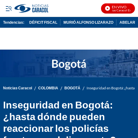
EN VIVO
Noticias Caracol En Vivo
Tendencias:
DÉFICIT FISCAL
MURIÓ ALFONSO LIZARAZO
ABELARDO
PUBLICIDAD
/
/
/
Noticias Caracol
COLOMBIA
BOGOTÁ
Inseguridad en Bogotá: ¿hasta d
Inseguridad en Bogotá:
¿hasta dónde pueden
reaccionar los policías