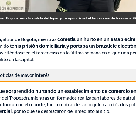
en Bogotá tenía brazalete del Inpec y casa por cárcel: el tercer caso de la semana
P
, al sur de Bogotá, mientras
cometía un hurto en un establecim
enido
tenía prisión domiciliaria y portaba un brazalete electró
onvirtiéndose en el tercer caso en la última semana en el que una p
to en la capital.
 noticias de mayor interés
y fue sorprendido hurtando un establecimiento de comercio en
r del Tropezón, mientras uniformados realizaban labores de patrul
forme con el reporte, fue la central de radio quien alertó a los pol
rcial,
por lo que se desplazaron de inmediato al sitio.