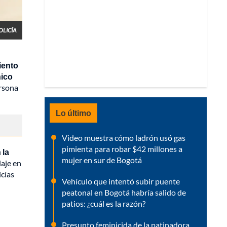
OLICÍA
iento
nico
ersona
Lo último
Video muestra cómo ladrón usó gas
pimienta para robar $42 millones a
 la
mujer en sur de Bogotá
laje en
icías
Vehículo que intentó subir puente
peatonal en Bogotá habría salido de
patios: ¿cuál es la razón?
Presunto feminicida de la patinadora