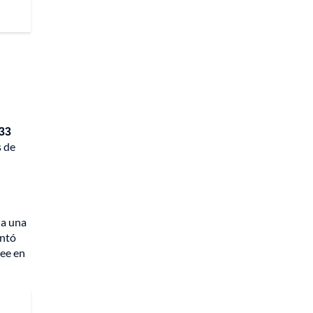
 33
s de
 a una
entó
lee en