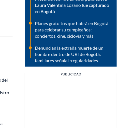
Laura Valentina Lozano fue capturado
en Bogotá
Planes gratuitos que habrá en Bogotá
para celebrar su cumpleaños:
conciertos, cine, ciclovía y más
Denuncian la extraña muerte de un
hombre dentro de URI de Bogotá:
familiares señala irregularidades
PUBLICIDAD
 del
gistro
ía