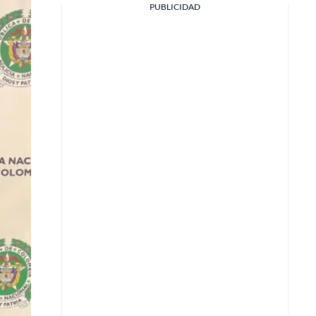
PUBLICIDAD
Facebook
X
Whatsapp
Copiar enlace
Telegram
LinkedIn