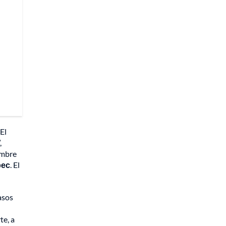
El
,
ombre
pec
. El
asos
te, a