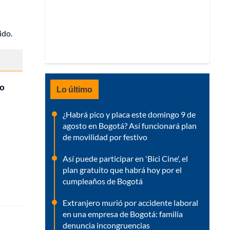
ido.
no
Lo último
¿Habrá pico y placa este domingo 9 de
agosto en Bogotá? Así funcionará plan
de movilidad por festivo
Así puede participar en 'Bici Cine', el
plan gratuito que habrá hoy por el
cumpleaños de Bogotá
Extranjero murió por accidente laboral
en una empresa de Bogotá: familia
denuncia incongruencias