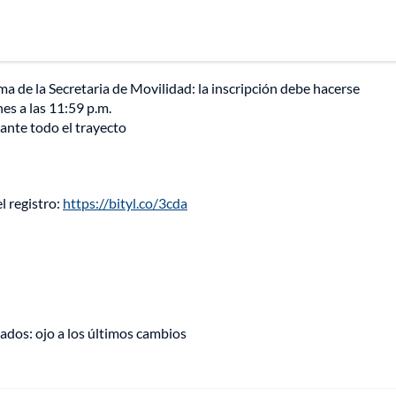
a de la Secretaria de Movilidad: la inscripción debe hacerse
es a las 11:59 p.m.
ante todo el trayecto
l registro:
https://bityl.co/3cda
bados: ojo a los últimos cambios