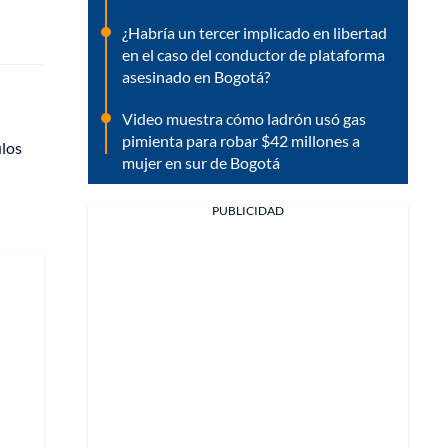
¿Habría un tercer implicado en libertad
en el caso del conductor de plataforma
asesinado en Bogotá?
Video muestra cómo ladrón usó gas
pimienta para robar $42 millones a
ulos
mujer en sur de Bogotá
PUBLICIDAD