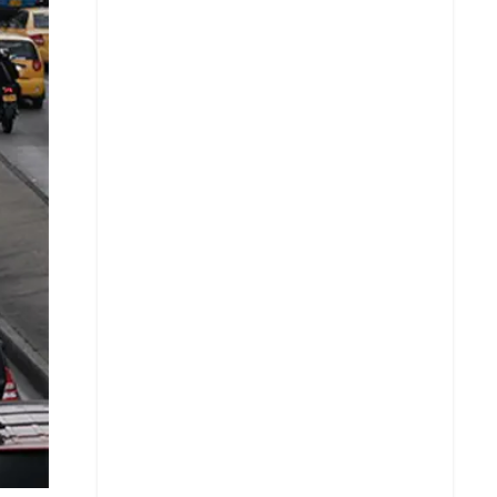
X
Whatsapp
Copiar enlace
Telegram
LinkedIn