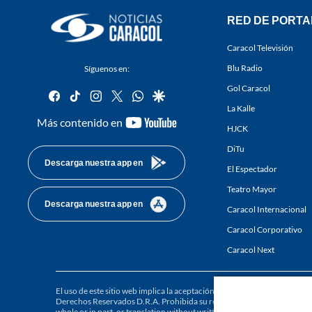
RED DE PORTA
Caracol Televisión
Blu Radio
Síguenos en:
Gol Caracol
facebook
tiktok
instagram
twitter
whatsapp
google
La Kalle
youtube-
Más contenido en
HJCK
footer
DiTu
Descarga nuestra app en
El Espectador
Teatro Mayor
Descarga nuestra app en
Caracol Internacional
Caracol Corporativo
Caracol Next
El uso de este sitio web implica la aceptación de los
Términos y condici
Derechos Reservados D.R.A. Prohibida su reproducción total o parcial, a
whole or in part, or translation without written permission is prohibited