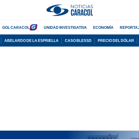
GOL CARACOL
UNIDAD INVESTIGATIVA
ECONOMÍA
REPORTA
ABELARDO DE LA ESPRIELLA
CASO BLESSD
PRECIO DEL DÓLAR
PUBLICIDAD