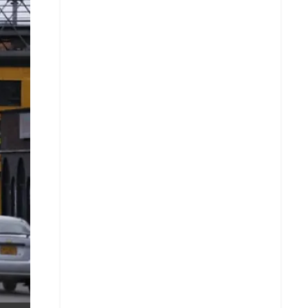
X
Whatsapp
Copiar enlace
Telegram
LinkedIn