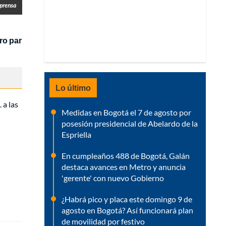
prensa
o par
Lo último
 a las
Medidas en Bogotá el 7 de agosto por
posesión presidencial de Abelardo de la
Espriella
En cumpleaños 488 de Bogotá, Galán
destaca avances en Metro y anuncia
'gerente' con nuevo Gobierno
¿Habrá pico y placa este domingo 9 de
agosto en Bogotá? Así funcionará plan
de movilidad por festivo