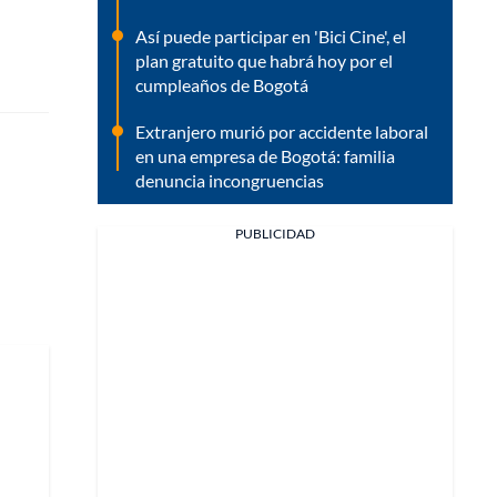
Así puede participar en 'Bici Cine', el
plan gratuito que habrá hoy por el
cumpleaños de Bogotá
Extranjero murió por accidente laboral
en una empresa de Bogotá: familia
denuncia incongruencias
PUBLICIDAD