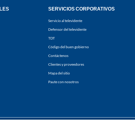
LES
SERVICIOS CORPORATIVOS
Servicio al televidente
Defensor del televidente
TDT
Código del buen gobierno
Contáctenos
Clientes y proveedores
Mapa del sitio
Paute con nosotros
ones
y
Políticas de Tratamiento de la Información
de
CARACOL TELEVISIÓN S.A.
Todo
sí como su traducción a cualquier idioma sin autorización escrita de su titular. Repro
. All rights reserved 2025.