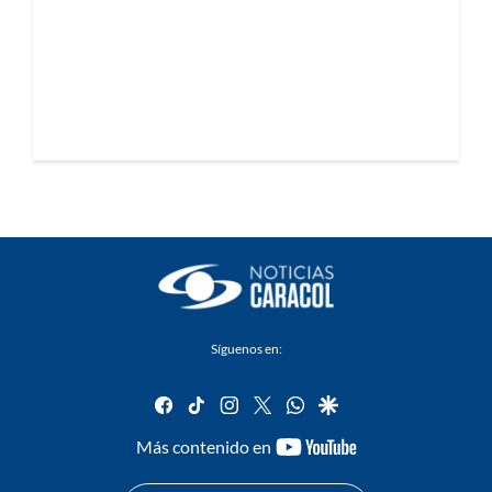
Síguenos en:
facebook
tiktok
instagram
twitter
whatsapp
google
youtube-
Más contenido en
footer