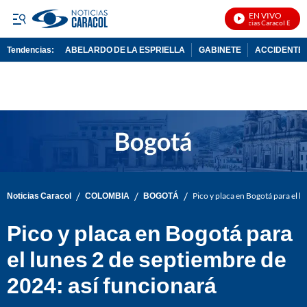
EN VIVO
Noticias Caracol En Vivo
Tendencias:
ABELARDO DE LA ESPRIELLA
GABINETE
ACCIDENTE 
PUBLICIDAD
/
/
/
Noticias Caracol
COLOMBIA
BOGOTÁ
Pico y placa en Bogotá para el l
Pico y placa en Bogotá para
el lunes 2 de septiembre de
2024: así funcionará