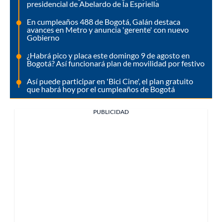
presidencial de Abelardo de la Espriella
En cumpleaños 488 de Bogotá, Galán destaca
avances en Metro y anuncia 'gerente' con nuevo
Gobierno
¿Habrá pico y placa este domingo 9 de agosto en
Bogotá? Así funcionará plan de movilidad por festivo
Así puede participar en 'Bici Cine', el plan gratuito
que habrá hoy por el cumpleaños de Bogotá
PUBLICIDAD