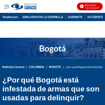
EN VIVO
Noticias Caracol En Vivo
Tendencias:
ABELARDO DE LA ESPRIELLA
GABINETE
ACCIDENTE 
PUBLICIDAD
/
/
/
Noticias Caracol
COLOMBIA
BOGOTÁ
¿Por qué Bogotá está infestada 
¿Por qué Bogotá está
infestada de armas que son
usadas para delinquir?