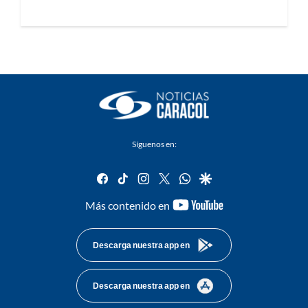
Síguenos en:
facebook
tiktok
instagram
twitter
whatsapp
google
youtube-
Más contenido en
footer
Descarga nuestra app en
Descarga nuestra app en