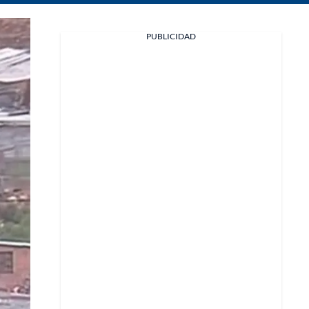
Facebook
PUBLICIDAD
X
Whatsapp
Copiar enlace
Telegram
LinkedIn