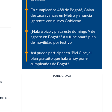
En cumpleaños 488 de Bogotá, Galán
destaca avances en Metro y anuncia
'gerente' con nuevo Gobierno
¿Habrá pico y placa este domingo 9 de
agosto en Bogotá? Así funcionará plan
de movilidad por festivo
Así puede participar en 'Bici Cine', el
plan gratuito que habrá hoy por el
cumpleaños de Bogotá
PUBLICIDAD
s
 no da