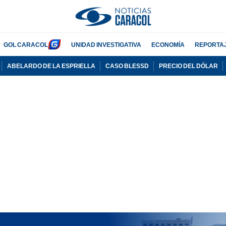
GOL CARACOL
UNIDAD INVESTIGATIVA
ECONOMÍA
REPORTA
ABELARDO DE LA ESPRIELLA
CASO BLESSD
PRECIO DEL DÓLAR
PUBLICIDAD