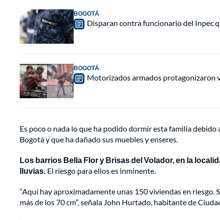
BOGOTÁ
Disparan contra funcionario del Inpec q
BOGOTÁ
Motorizados armados protagonizaron vio
Es poco o nada lo que ha podido dormir esta familia debido 
Bogotá y que ha dañado sus muebles y enseres.
Los barrios Bella Flor y Brisas del Volador, en la local
lluvias.
El riesgo para ellos es inminente.
“Aquí hay aproximadamente unas 150 viviendas en riesgo. So
más de los 70 cm”, señala John Hurtado, habitante de Ciudad