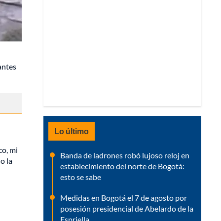
antes
Lo último
co, mi
Banda de ladrones robó lujoso reloj en
o la
establecimiento del norte de Bogotá:
esto se sabe
Medidas en Bogotá el 7 de agosto por
posesión presidencial de Abelardo de la
Espriella