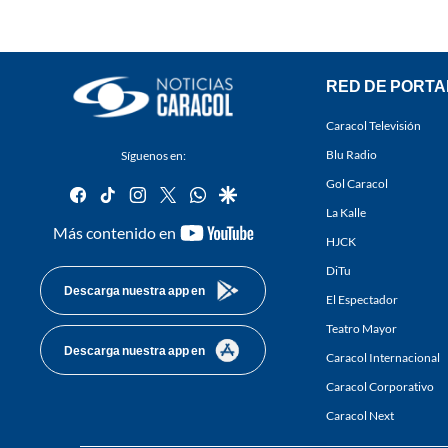
RED DE PORTA
Caracol Televisión
Blu Radio
Síguenos en:
Gol Caracol
facebook
tiktok
instagram
twitter
whatsapp
google
La Kalle
youtube-
Más contenido en
HJCK
footer
DiTu
Descarga nuestra app en
El Espectador
Teatro Mayor
Descarga nuestra app en
Caracol Internacional
Caracol Corporativo
Caracol Next