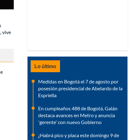
s
9
, vive
Lo último
ue
Medidas en Bogotá el 7 de agosto por
posesión presidencial de Abelardo de la
Espriella
En cumpleaños 488 de Bogotá, Galán
destaca avances en Metro y anuncia
'gerente' con nuevo Gobierno
¿Habrá pico y placa este domingo 9 de