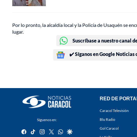
Por lo pronto, la alcaldía local y la Policía de Usaquén se e
lugar.
Suscríbase a nuestro canal d
✔️ Síganos en Google Noticias
RED DE PORTA
Caracol Televisión
Blu Radio
Síguenos en:
Gol Caracol
facebook
tiktok
instagram
twitter
whatsapp
google