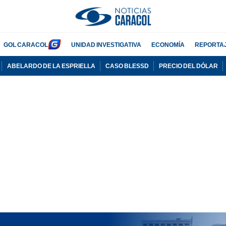
GOL CARACOL
UNIDAD INVESTIGATIVA
ECONOMÍA
REPORTA
ABELARDO DE LA ESPRIELLA
CASO BLESSD
PRECIO DEL DÓLAR
PUBLICIDAD