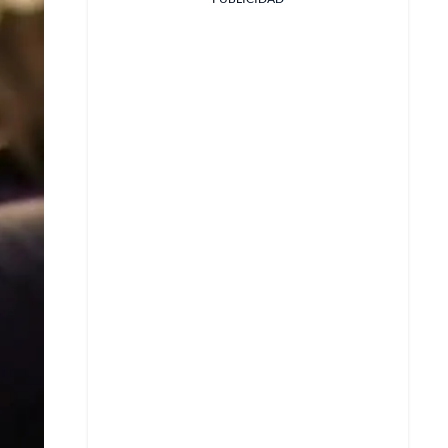
Facebook
X
Whatsapp
Copiar enlace
Telegram
LinkedIn