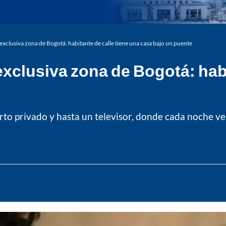
xclusiva zona de Bogotá: habitante de calle tiene una casa bajo un puente
xclusiva zona de Bogotá: habi
uarto privado y hasta un televisor, donde cada noche v