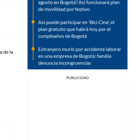
agosto en Bogotá? Así funcionará plan
de movilidad por festivo
Así puede participar en 'Bici Cine', el
plan gratuito que habrá hoy por el
cumpleaños de Bogotá
Extranjero murió por accidente laboral
a de la
en una empresa de Bogotá: familia
denuncia incongruencias
PUBLICIDAD