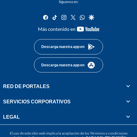
Síguenos en:
facebook
tiktok
instagram
twitter
whatsapp
google
youtube-
Más contenido en
footer
Descarga nuestra app en
Descarga nuestra app en
RED DE PORTALES
SERVICIOS CORPORATIVOS
LEGAL
El uso de este sitio web implica la aceptación de los
Términos y condiciones