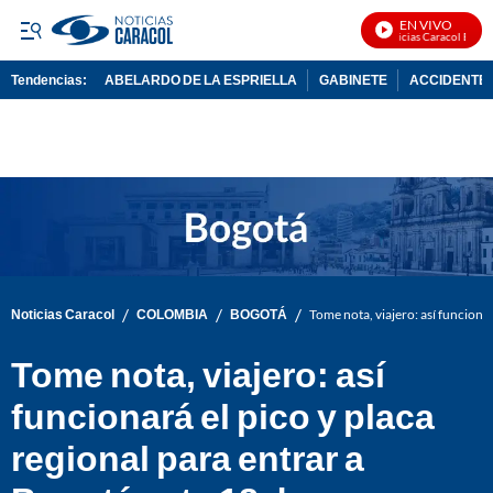
EN VIVO
Noticias Caracol En Vivo
Tendencias:
ABELARDO DE LA ESPRIELLA
GABINETE
ACCIDENTE 
PUBLICIDAD
/
/
/
Noticias Caracol
COLOMBIA
BOGOTÁ
Tome nota, viajero: así funciona
Tome nota, viajero: así
funcionará el pico y placa
regional para entrar a