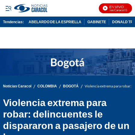
EN VIVO
Noticias Caracol En Vivo
Tendencias:
ABELARDO DE LA ESPRIELLA
GABINETE
DONALD TR
PUBLICIDAD
/
/
/
Noticias Caracol
COLOMBIA
BOGOTÁ
Violencia extrema para robar: d
Violencia extrema para
robar: delincuentes le
dispararon a pasajero de un