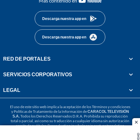
Más contenido en
footer
Descarga nuestra app en
Descarga nuestra app en
RED DE PORTALES
SERVICIOS CORPORATIVOS
LEGAL
El uso de este sitio web implica la aceptación de los
Términos y condiciones
y
Políticas de Tratamiento de la Información
de
CARACOL TELEVISIÓN
S.A.
Todos los Derechos Reservados D.R.A. Prohibida su reproducción
total o parcial, así como su traducción a cualquier idioma sin autorización
cl
escrita de su titular. Reproduction in whole or in part, or translation
without written permission is prohibited. All rights reserved 2025.