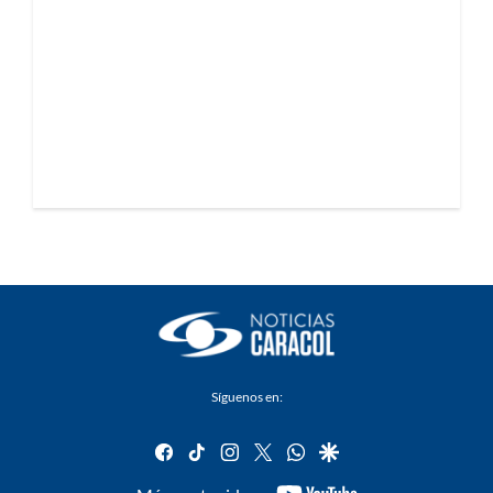
Síguenos en:
facebook
tiktok
instagram
twitter
whatsapp
google
youtube-