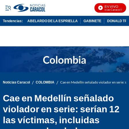
EN VIVO
Noticias Caracol En Viv
Tendencias:
ABELARDO DE LA ESPRIELLA
GABINETE
DONALD TR
PUBLICIDAD
/
/
Noticias Caracol
COLOMBIA
Cae en Medellín señalado violador en serie: se
Cae en Medellín señalado
violador en serie: serían 12
las víctimas, incluidas