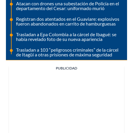
Atacan con drones una subestación de Policía en el
departamento del Cesar: uniformado murió
Registran dos atentados en el Guaviare: explosivos
fueron abandonados en carrito de hamburguesas
Trasladan a Epa Colombia a la cárcel de Ibagué: se
había revelado foto de su nueva apariencia
Trasladan a 103 “peligrosos criminales” de la cárcel
de Itagüí a otras prisiones de máxima seguridad
PUBLICIDAD