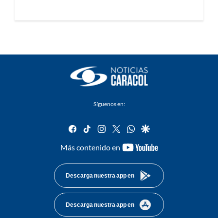
Síguenos en:
facebook
tiktok
instagram
twitter
whatsapp
google
youtube-
Más contenido en
footer
Descarga nuestra app en
Descarga nuestra app en