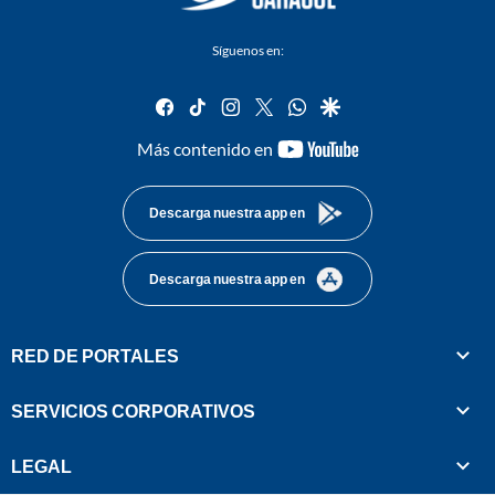
Síguenos en:
facebook
tiktok
instagram
twitter
whatsapp
google
youtube-
Más contenido en
footer
Descarga nuestra app en
Descarga nuestra app en
RED DE PORTALES
SERVICIOS CORPORATIVOS
LEGAL