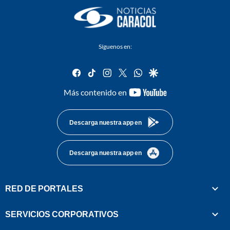
Síguenos en:
facebook
tiktok
instagram
twitter
whatsapp
google
youtube-
Más contenido en
footer
Descarga nuestra app en
Descarga nuestra app en
RED DE PORTALES
SERVICIOS CORPORATIVOS