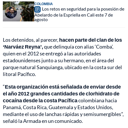
COLOMBIA
Los retos en seguridad para la posesión de
Abelardo de la Espriella en Cali este 7 de
agosto
Los detenidos, al parecer,
hacen parte del clan de los
‘Narváez Reyna’,
que delinquía con alias ‘Comba’,
quien en el 2012 se entregó a las autoridades
estadounidenses junto a su hermano, en el área del
parque natural Sanquianga, ubicado en la costa sur del
litoral Pacífico.
“
Esta organización está señalada de enviar desde
el año 2012 grandes cantidades de clorhidrato de
cocaína desde la costa Pacífica
colombiana hacia
Panamá, Costa Rica, Guatemala y Estados Unidos,
mediante el uso de lanchas rápidas y semisumergibles”,
señaló la Armada en un comunicado.