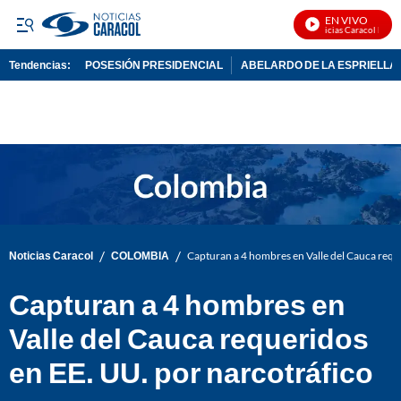
EN VIVO
Noticias Caracol En Viv
Tendencias:
POSESIÓN PRESIDENCIAL
ABELARDO DE LA ESPRIELLA
PUBLICIDAD
/
/
Noticias Caracol
COLOMBIA
Capturan a 4 hombres en Valle del Cauca requ
Capturan a 4 hombres en
Valle del Cauca requeridos
en EE. UU. por narcotráfico