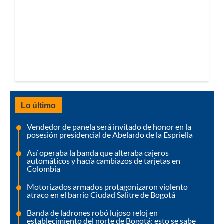
Lo último
Vendedor de panela será invitado de honor en la
posesión presidencial de Abelardo de la Espriella
Así operaba la banda que alteraba cajeros
automáticos y hacía cambiazos de tarjetas en
Colombia
Motorizados armados protagonizaron violento
atraco en el barrio Ciudad Salitre de Bogotá
Banda de ladrones robó lujoso reloj en
establecimiento del norte de Bogotá: esto se sabe