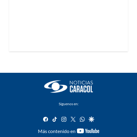
Síguenos en:
facebook
tiktok
instagram
twitter
whatsapp
google
youtube-
Más contenido en
footer