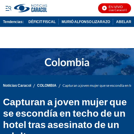
EN VIVO
Noticias Caracol En Viv
Tendencias:
DÉFICIT FISCAL
MURIÓ ALFONSO LIZARAZO
ABELARDO
PUBLICIDAD
/
/
Noticias Caracol
COLOMBIA
Capturan a joven mujer que se escondía en tec
Capturan a joven mujer que
se escondía en techo de un
hotel tras asesinato de un