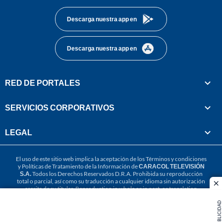
Descarga nuestra app en
Descarga nuestra app en
RED DE PORTALES
SERVICIOS CORPORATIVOS
LEGAL
El uso de este sitio web implica la aceptación de los
Términos y condiciones
y
Políticas de Tratamiento de la Información
de
CARACOL TELEVISIÓN
S.A.
Todos los Derechos Reservados D.R.A. Prohibida su reproducción
total o parcial, así como su traducción a cualquier idioma sin autorización
cl
escrita de su titular. Reproduction in whole or in part, or translation
without written permission is prohibited. All rights reserved 2025.
PUBLICIDAD
MIEMBRO DE: