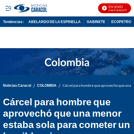
EN VIVO
Noticias Caracol En Vivo
Tendencias:
ABELARDO DE LA ESPRIELLA
GABINETE
ECOPETROL
PUBLICIDAD
/
/
Noticias Caracol
COLOMBIA
Cárcel para hombre que aprovechó que una me
Cárcel para hombre que
aprovechó que una menor
estaba sola para cometer un