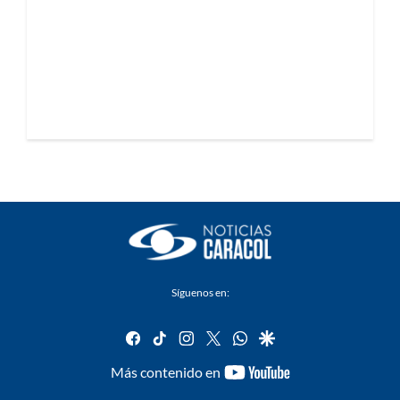
Síguenos en:
facebook
tiktok
instagram
twitter
whatsapp
google
youtube-
Más contenido en
footer