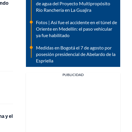
ando
de agua del Proyecto Multipropósito
Río Ranchería en La Guajira
Fotos | Así fue el accidente en el túnel de
Oriente en Medellín: el paso vehicular
ya fue habilitado
Medidas en Bogotá el 7 de agosto por
posesión presidencial de Abelardo de la
Espriella
PUBLICIDAD
a y el