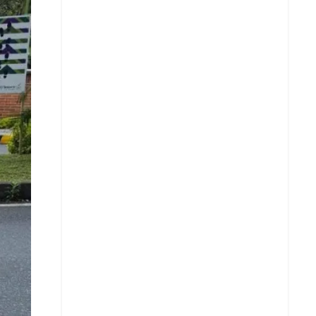
Facebook
X
Whatsapp
Copiar enlace
Telegram
LinkedIn