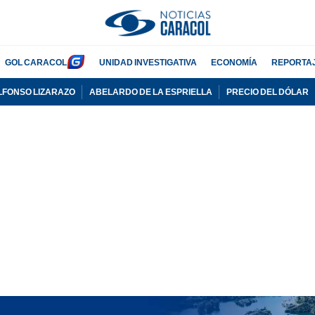
GOL CARACOL
UNIDAD INVESTIGATIVA
ECONOMÍA
REPORTA
LFONSO LIZARAZO
ABELARDO DE LA ESPRIELLA
PRECIO DEL DÓLAR
PUBLICIDAD