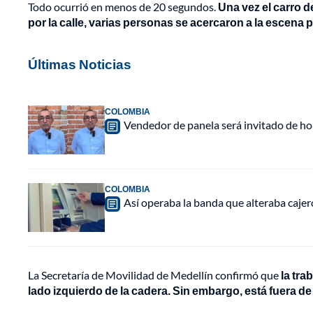
Todo ocurrió en menos de 20 segundos.
Una vez el carro d
por la calle, varias personas se acercaron a la escena p
Últimas Noticias
COLOMBIA
Vendedor de panela será invitado de hon
COLOMBIA
Así operaba la banda que alteraba caje
La Secretaría de Movilidad de Medellín confirmó que
la tra
lado izquierdo de la cadera. Sin embargo, está fuera de 