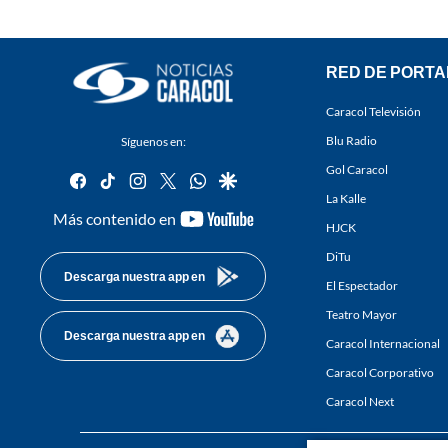
RED DE PORTA
Caracol Televisión
Blu Radio
Síguenos en:
Gol Caracol
facebook
tiktok
instagram
twitter
whatsapp
google
La Kalle
youtube-
Más contenido en
HJCK
footer
DiTu
Descarga nuestra app en
El Espectador
Teatro Mayor
Descarga nuestra app en
Caracol Internacional
Caracol Corporativo
Caracol Next