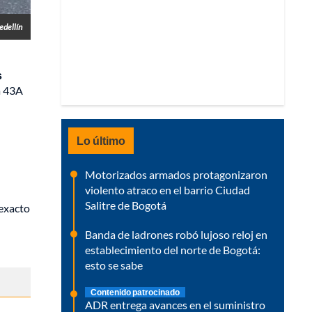
edellín
s
ra 43A
Lo último
Motorizados armados protagonizaron
violento atraco en el barrio Ciudad
Salitre de Bogotá
 exacto
Banda de ladrones robó lujoso reloj en
establecimiento del norte de Bogotá:
esto se sabe
Contenido patrocinado
ADR entrega avances en el suministro