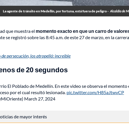
La agente de tránsito en Medellín, por fortuna, está fuera de peligro -
Alcaldía de M
idad que muestra el
momento exacto en que un carro de valore
nte se registró sobre las 8:45 a.m. de este 27 de marzo, en la carre
de persecución, los atropelló: increíble
menos de 20 segundos
barrio El Poblado de Medellín. En este video se observa el momento
uceso por el cual resultó lesionada.
pic.twitter.com/H85aJtwvCP
@MiOriente)
March 27, 2024
 noticias de mayor interés